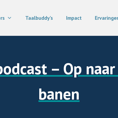
rs
Taalbuddy’s
Impact
Ervaringe
podcast – Op naa
banen