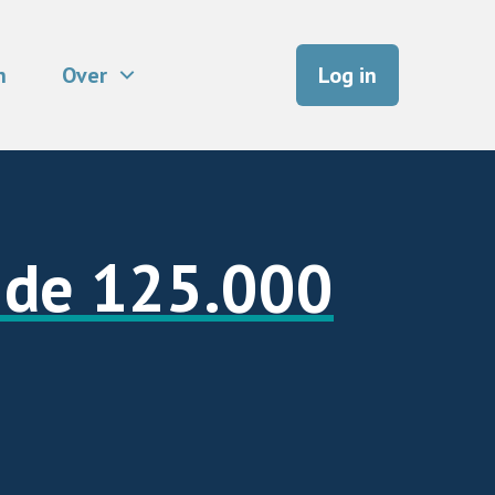
n
Over
Log in
r de 125.000