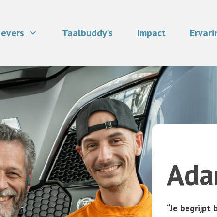
evers
Taalbuddy’s
Impact
Ervar
Ada
“Je begrijpt 