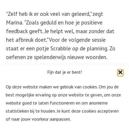
"Zelf heb ik er ook veel van geleerd," zegt
Marina. "Zoals geduld en hoe je positieve
feedback geeft. Je helpt wel, maar zonder dat
het afbreuk doet." Voor de volgende sessie
staat er een potje Scrabble op de planning. Zo
oefenen ze spelenderwijs nieuwe woorden.
Fijn dat je er bent!
Een taal leer je niet alleen, dat doe je samen.
Wil jij bijdragen aan meer zelfvertrouwen en
Op deze website maken we gebruik van cookies. Om jou de
betrokkenheid van anderstalige medewerkers
best mogelijke ervaring op onze website te geven, om onze
in jouw organisatie? Neem contact met ons op
website goed te laten functioneren en om anonieme
en ontdek wat Taalbuddy's op het werk kan
statistieken bij te houden. Je kunt deze cookies accepteren
betekenen voor jouw bedrijf.
of naar jouw voorkeur aanpassen.